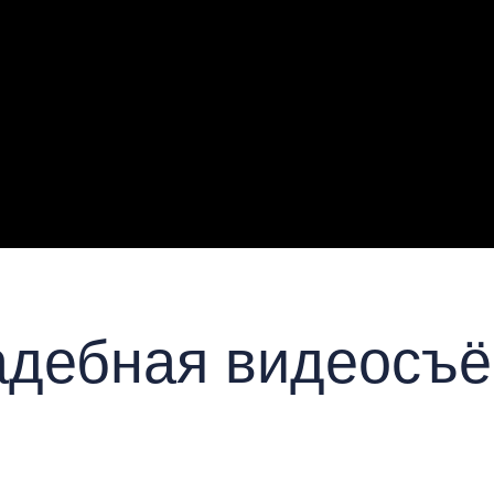
адебная видеосъё